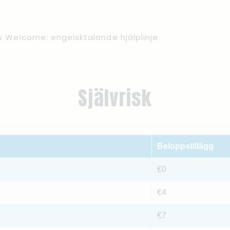
s Welcome: engelsktalande hjälplinje
Självrisk
Beloppstillägg
€0
€4
€7