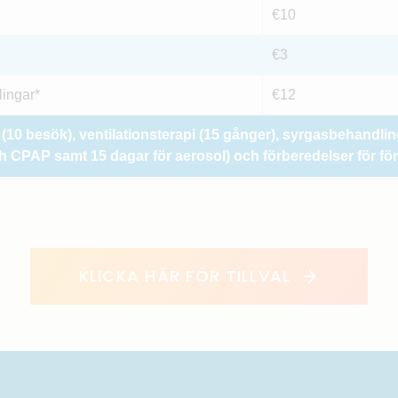
€10
€3
ingar*
€12
10 besök), ventilationsterapi (15 gånger), syrgasbehandlin
 CPAP samt 15 dagar för aerosol) och förberedelser för för
KLICKA HÄR FÖR TILLVAL