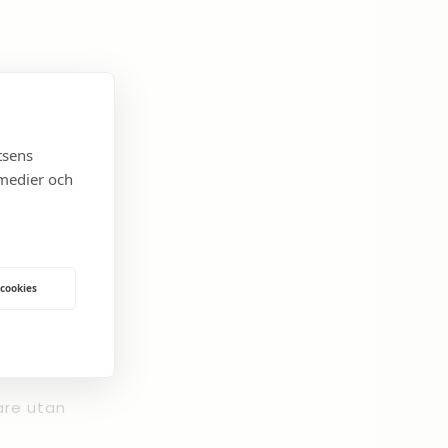
tsens
 medier och
 cookies
are utan