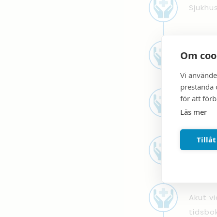
Sjukhu
Om coo
Nödsit
Vi använde
prestanda o
för att för
Tandvå
Läs mer
Tillåt
Ny med
Akut v
tidsbo