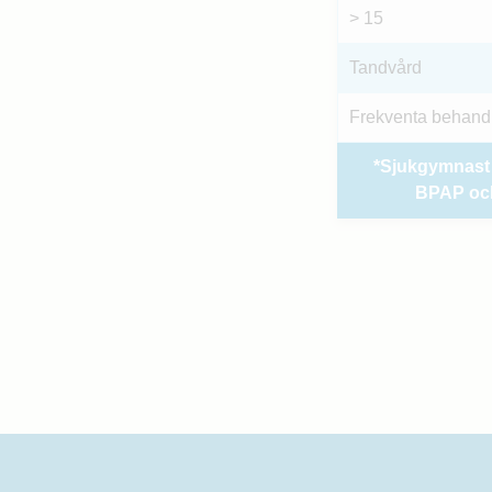
> 15
Tandvård
Frekventa behandl
*Sjukgymnast (
BPAP och