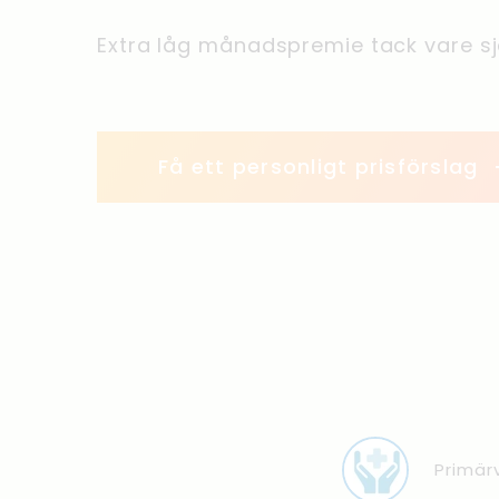
Extra låg månadspremie tack vare sjä
Få ett personligt prisförslag
Primär