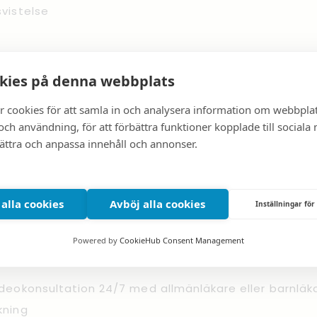
svistelse
kies på denna webbplats
uationer i främmande länder (upp till 12.000 €)
r cookies för att samla in och analysera information om webbpla
ch användning, för att förbättra funktioner kopplade till sociala
bättra och anpassa innehåll och annonser.
rd (kontroller, rengöring, extraktion, röntgen)
 alla cookies
Avböj alla cookies
Inställningar för
icinsk bedömning (second opinion)
Powered by
CookieHub Consent Management
ideokonsultation 24/7 med allmänläkare eller barnläk
kning