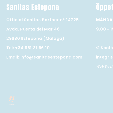
Sanitas Estepona
Öppet
Official Sanitas Partner nº 14725
MÅNDA
Avda. Puerta del Mar 46
9.00 - 
29680 Estepona (Málaga)
Tel:
+34 951 31 66 10
© Sanit
Email:
info@sanitasestepona.com
integri
Web Desig