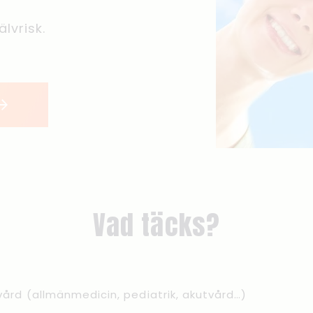
lvrisk.
Vad täcks?
vård (allmänmedicin, pediatrik, akutvård…)