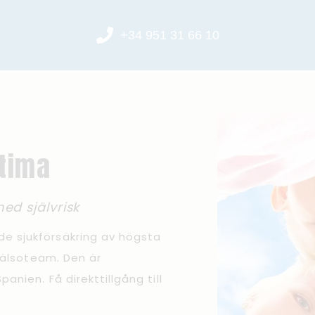
+34 951 31 66 10
ptima
d självrisk
de sjukförsäkring av högsta
 hälsoteam. Den är
anien. Få direkttillgång till
.