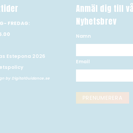
tider
Anmäl dig till v
Nyhetsbrev
G- FREDAG:
15.00
Namn
as Estepona 2026
Email
tetspolicy
n by DigitalGuidance.se
PRENUMERERA