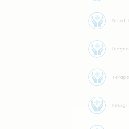
Direkt 
Diagno
Terape
Kirurgi