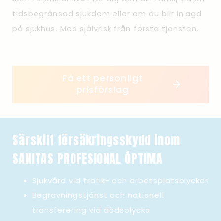
tidsbegränsad sjukdom eller om du blir inlagd
på sjukhus. Med självrisk från första tjänsten.
Få ett personligt
prisförslag
Särskilt försäkringsskydd inom
SANITAS PROFESIONAL ÓPTIMA
Sjukvård vid trafik- och arbetsplatsolyckor
Begravningstjänst och nationell
transferering vid dödsolycka