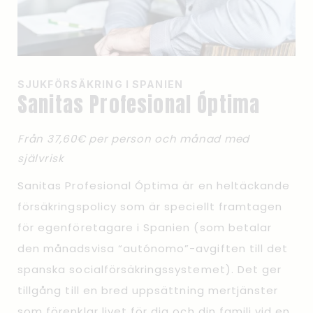
SJUKFÖRSÄKRING I SPANIEN
Sanitas Profesional Óptima
Från 37,60€ per person och månad med
självrisk
Sanitas Profesional Óptima är en heltäckande
försäkringspolicy som är speciellt framtagen
för egenföretagare i Spanien (som betalar
den månadsvisa “autónomo”-avgiften till det
spanska socialförsäkringssystemet). Det ger
tillgång till en bred uppsättning mertjänster
som förenklar livet för dig och din familj vid en