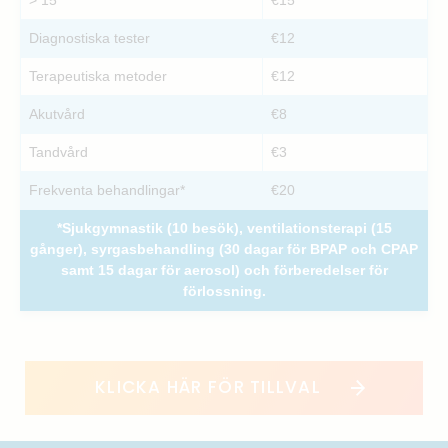
Diagnostiska tester
€12
Terapeutiska metoder
€12
Akutvård
€8
Tandvård
€3
Frekventa behandlingar*
€20
*Sjukgymnastik (10 besök), ventilationsterapi (15
gånger), syrgasbehandling (30 dagar för BPAP och CPAP
samt 15 dagar för aerosol) och förberedelser för
förlossning.
KLICKA HÄR FÖR TILLVAL